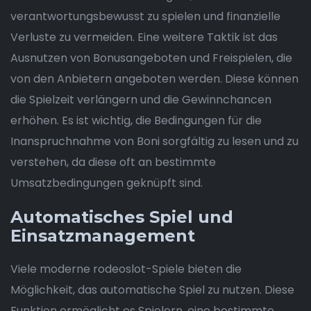
verantwortungsbewusst zu spielen und finanzielle
Verluste zu vermeiden. Eine weitere Taktik ist das
Ausnutzen von Bonusangeboten und Freispielen, die
von den Anbietern angeboten werden. Diese können
die Spielzeit verlängern und die Gewinnchancen
erhöhen. Es ist wichtig, die Bedingungen für die
Inanspruchnahme von Boni sorgfältig zu lesen und zu
verstehen, da diese oft an bestimmte
Umsatzbedingungen geknüpft sind.
Automatisches Spiel und
Einsatzmanagement
Viele moderne rodeoslot-Spiele bieten die
Möglichkeit, das automatische Spiel zu nutzen. Diese
Funktion ermöglicht es Spielern, eine bestimmte