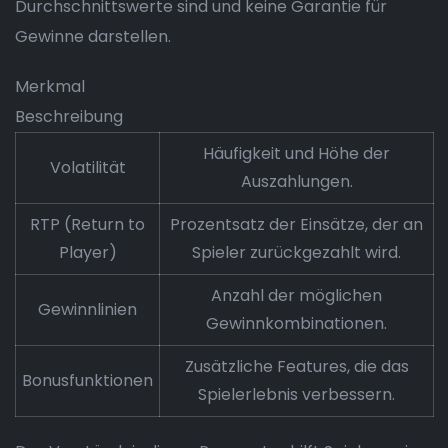
Durchschnittswerte sind und keine Garantie für
Gewinne darstellen.
Merkmal
Beschreibung
Häufigkeit und Höhe der
Volatilität
Auszahlungen.
RTP (Return to
Prozentsatz der Einsätze, der an
Player)
Spieler zurückgezahlt wird.
Anzahl der möglichen
Gewinnlinien
Gewinnkombinationen.
Zusätzliche Features, die das
Bonusfunktionen
Spielerlebnis verbessern.