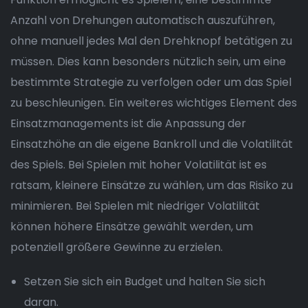
Anzahl von Drehungen automatisch auszuführen,
ohne manuell jedes Mal den Drehknopf betätigen zu
müssen. Dies kann besonders nützlich sein, um eine
bestimmte Strategie zu verfolgen oder um das Spiel
zu beschleunigen. Ein weiteres wichtiges Element des
Einsatzmanagements ist die Anpassung der
Einsatzhöhe an die eigene Bankroll und die Volatilität
des Spiels. Bei Spielen mit hoher Volatilität ist es
ratsam, kleinere Einsätze zu wählen, um das Risiko zu
minimieren. Bei Spielen mit niedriger Volatilität
können höhere Einsätze gewählt werden, um
potenziell größere Gewinne zu erzielen.
Setzen Sie sich ein Budget und halten Sie sich
daran.