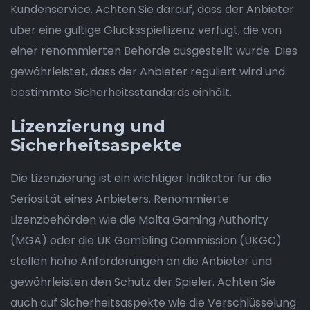
Kundenservice. Achten Sie darauf, dass der Anbieter
über eine gültige Glücksspiellizenz verfügt, die von
einer renommierten Behörde ausgestellt wurde. Dies
gewährleistet, dass der Anbieter reguliert wird und
bestimmte Sicherheitsstandards einhält.
Lizenzierung und
Sicherheitsaspekte
Die Lizenzierung ist ein wichtiger Indikator für die
Seriosität eines Anbieters. Renommierte
Lizenzbehörden wie die Malta Gaming Authority
(MGA) oder die UK Gambling Commission (UKGC)
stellen hohe Anforderungen an die Anbieter und
gewährleisten den Schutz der Spieler. Achten Sie
auch auf Sicherheitsaspekte wie die Verschlüsselung