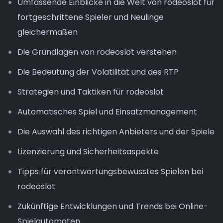
Umfassende Einblicke in die Welt von rodeoslot für
fortgeschrittene Spieler und Neulinge
gleichermaßen
Die Grundlagen von rodeoslot verstehen
Die Bedeutung der Volatilität und des RTP
Strategien und Taktiken für rodeoslot
Automatisches Spiel und Einsatzmanagement
Die Auswahl des richtigen Anbieters und der Spiele
Lizenzierung und Sicherheitsaspekte
Tipps für verantwortungsbewusstes Spielen bei
rodeoslot
Zukünftige Entwicklungen und Trends bei Online-
Spielautomaten