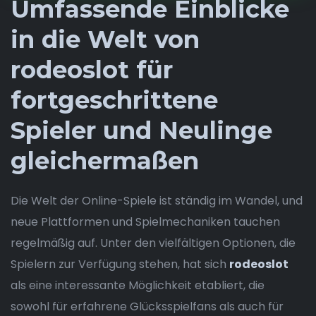
Umfassende Einblicke
in die Welt von
rodeoslot für
fortgeschrittene
Spieler und Neulinge
gleichermaßen
Die Welt der Online-Spiele ist ständig im Wandel, und
neue Plattformen und Spielmechaniken tauchen
regelmäßig auf. Unter den vielfältigen Optionen, die
Spielern zur Verfügung stehen, hat sich
rodeoslot
als eine interessante Möglichkeit etabliert, die
sowohl für erfahrene Glücksspielfans als auch für