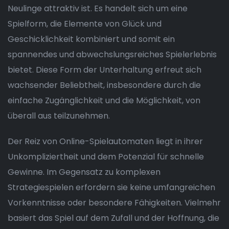
Neulinge attraktiv ist. Es handelt sich um eine
Spielform, die Elemente von Glück und
Geschicklichkeit kombiniert und somit ein
spannendes und abwechslungsreiches Spielerlebnis
bietet. Diese Form der Unterhaltung erfreut sich
wachsender Beliebtheit, insbesondere durch die
einfache Zugänglichkeit und die Möglichkeit, von
überall aus teilzunehmen.
Der Reiz von Online-Spielautomaten liegt in ihrer
Unkompliziertheit und dem Potenzial für schnelle
Gewinne. Im Gegensatz zu komplexen
Strategiespielen erfordern sie keine umfangreichen
Vorkenntnisse oder besondere Fähigkeiten. Vielmehr
basiert das Spiel auf dem Zufall und der Hoffnung, die