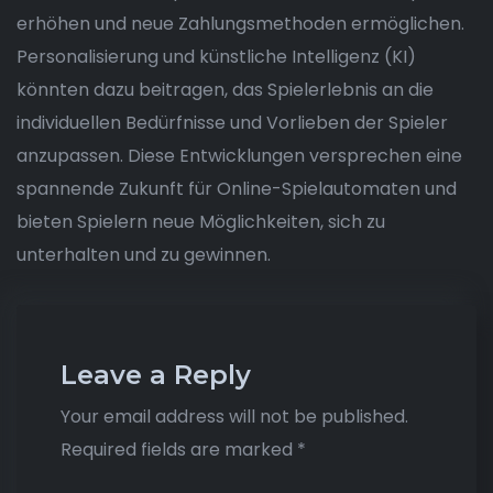
erhöhen und neue Zahlungsmethoden ermöglichen.
Personalisierung und künstliche Intelligenz (KI)
könnten dazu beitragen, das Spielerlebnis an die
individuellen Bedürfnisse und Vorlieben der Spieler
anzupassen. Diese Entwicklungen versprechen eine
spannende Zukunft für Online-Spielautomaten und
bieten Spielern neue Möglichkeiten, sich zu
unterhalten und zu gewinnen.
Leave a Reply
Your email address will not be published.
Required fields are marked
*