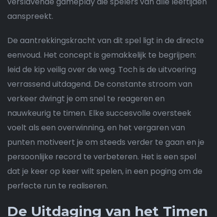
verslavende gameplay die spelers van alle leeftijden
aanspreekt.
De aantrekkingskracht van dit spel ligt in de directe
eenvoud. Het concept is gemakkelijk te begrijpen:
leid de kip veilig over de weg. Toch is de uitvoering
verrassend uitdagend. De constante stroom van
verkeer dwingt je om snel te reageren en
nauwkeurig te timen. Elke succesvolle oversteek
voelt als een overwinning, en het vergaren van
punten motiveert je om steeds verder te gaan en je
persoonlijke record te verbeteren. Het is een spel
dat je keer op keer wilt spelen, in een poging om de
perfecte run te realiseren.
De Uitdaging van het Timen