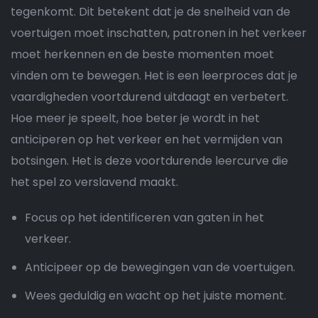
tegenkomt. Dit betekent dat je de snelheid van de
voertuigen moet inschatten, patronen in het verkeer
moet herkennen en de beste momenten moet
vinden om te bewegen. Het is een leerproces dat je
vaardigheden voortdurend uitdaagt en verbetert.
Hoe meer je speelt, hoe beter je wordt in het
anticiperen op het verkeer en het vermijden van
botsingen. Het is deze voortdurende leercurve die
het spel zo verslavend maakt.
Focus op het identificeren van gaten in het
verkeer.
Anticipeer op de bewegingen van de voertuigen.
Wees geduldig en wacht op het juiste moment.