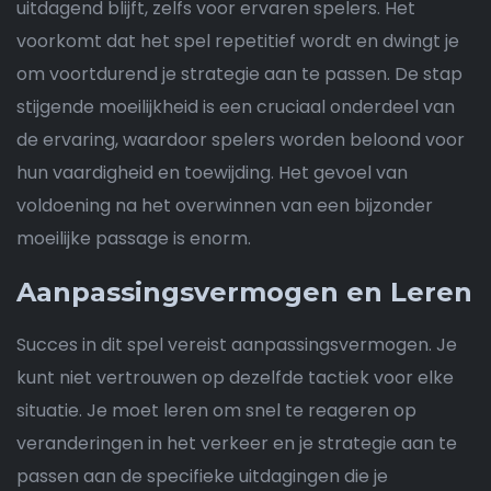
uitdagend blijft, zelfs voor ervaren spelers. Het
voorkomt dat het spel repetitief wordt en dwingt je
om voortdurend je strategie aan te passen. De stap
stijgende moeilijkheid is een cruciaal onderdeel van
de ervaring, waardoor spelers worden beloond voor
hun vaardigheid en toewijding. Het gevoel van
voldoening na het overwinnen van een bijzonder
moeilijke passage is enorm.
Aanpassingsvermogen en Leren
Succes in dit spel vereist aanpassingsvermogen. Je
kunt niet vertrouwen op dezelfde tactiek voor elke
situatie. Je moet leren om snel te reageren op
veranderingen in het verkeer en je strategie aan te
passen aan de specifieke uitdagingen die je