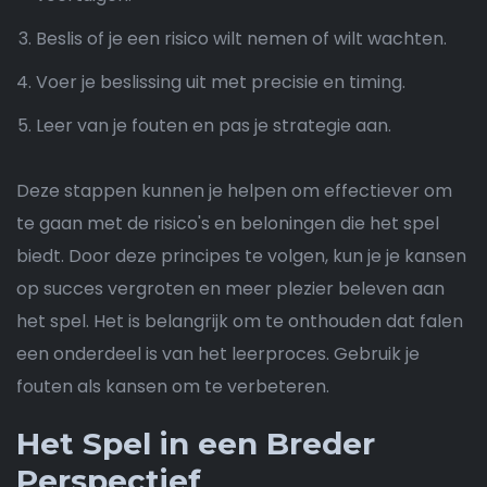
Beslis of je een risico wilt nemen of wilt wachten.
Voer je beslissing uit met precisie en timing.
Leer van je fouten en pas je strategie aan.
Deze stappen kunnen je helpen om effectiever om
te gaan met de risico's en beloningen die het spel
biedt. Door deze principes te volgen, kun je je kansen
op succes vergroten en meer plezier beleven aan
het spel. Het is belangrijk om te onthouden dat falen
een onderdeel is van het leerproces. Gebruik je
fouten als kansen om te verbeteren.
Het Spel in een Breder
Perspectief