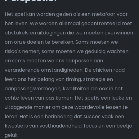
Het spel kan worden gezien als een metafoor voor
het leven. We worden allemaal geconfronteerd met
obstakels en uitdagingen die we moeten overwinnen
om onze doelen te bereiken. Soms moeten we
risico's nemen, soms moeten we geduldig wachten
en soms moeten we ons aanpassen aan
veranderende omstandigheden. De chicken road
leert ons het belang van timing, strategie en
aanpassingsvermogen, kwaliteiten die ook in het
echte leven van pas komen. Het spel is een leuke en
uitdagende manier om deze waardevolle lessen te
leren. Het is een herinnering dat succes vaak een
kwestie is van vasthoudendheid, focus en een beetje
geluk.