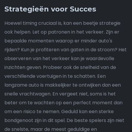
Strategieën voor Succes
Hoewel timing cruciaal is, kan een beetje strategie
ook helpen. Let op patronen in het verkeer. Zijn er
bepaalde momenten waarop er minder auto's
rijden? Kun je profiteren van gaten in de stroom? Het
observeren van het verkeer kan je waardevolle
inzichten geven. Probeer ook de snelheid van de
verschillende voertuigen in te schatten. Een
langzame auto is makkelijker te ontwijken dan een
snelle vrachtwagen. En vergeet niet, soms is het
beter om te wachten op een perfect moment dan
om een risico te nemen. Geduld kan een sterke
bondgenoot zijn in dit spel. De beste spelers zijn niet
de snelste, maar de meest geduldige en