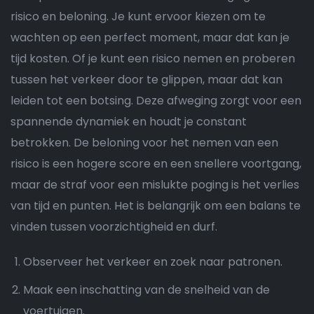
risico en beloning. Je kunt ervoor kiezen om te
wachten op een perfect moment, maar dat kan je
tijd kosten. Of je kunt een risico nemen en proberen
tussen het verkeer door te glippen, maar dat kan
leiden tot een botsing. Deze afweging zorgt voor een
spannende dynamiek en houdt je constant
betrokken. De beloning voor het nemen van een
risico is een hogere score en een snellere voortgang,
maar de straf voor een mislukte poging is het verlies
van tijd en punten. Het is belangrijk om een balans te
vinden tussen voorzichtigheid en durf.
Observeer het verkeer en zoek naar patronen.
Maak een inschatting van de snelheid van de
voertuigen.