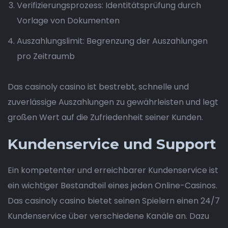
Verifizierungsprozess: Identitätsprüfung durch
Vorlage von Dokumenten
Auszahlungslimit: Begrenzung der Auszahlungen
pro Zeitraumb
Das casinoly casino ist bestrebt, schnelle und
zuverlässige Auszahlungen zu gewährleisten und legt
großen Wert auf die Zufriedenheit seiner Kunden.
Kundenservice und Support
Ein kompetenter und erreichbarer Kundenservice ist
ein wichtiger Bestandteil eines jeden Online-Casinos.
Das casinoly casino bietet seinen Spielern einen 24/7
Kundenservice über verschiedene Kanäle an. Dazu