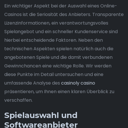
Ein wichtiger Aspekt bei der Auswahl eines Online-
Casinos ist die Seriosität des Anbieters. Transparente
Lizenzinformationen, ein verantwortungsvolles
Spielangebot und ein schneller Kundenservice sind
hierbei entscheidende Faktoren. Neben den
technischen Aspekten spielen natürlich auch die
angebotenen Spiele und die damit verbundenen
Gewinnchancen eine wichtige Rolle. Wir werden
diese Punkte im Detail untersuchen und eine
umfassende Analyse des
casinoly casino
präsentieren, um Ihnen einen klaren Überblick zu
verschaffen.
Spielauswahl und
Softwareanbieter