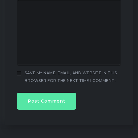
SAVE MY NAME, EMAIL, AND WEBSITE IN THIS
BROWSER FOR THE NEXT TIME I COMMENT.