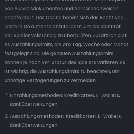
von Ausweisdokumenten und Adressnachweisen
angefordert. Das Casino behält sich das Recht vor,
weitere Dokumente anzufordern, um die Identität
der Spieler vollständig zu überprüfen. Zusätzlich gibt
es Auszahlungslimits, die pro Tag, Woche oder Monat
festgelegt sind. Die genauen Auszahlungslimits
können je nach VIP-Status des Spielers variieren. Es
ist wichtig, die Auszahlungslimits zu beachten, um
unnötige Verzögerungen zu vermeiden.
Einzahlungsmethoden: Kreditkarten, E-Wallets,
Banküberweisungen
Auszahlungsmethoden: Kreditkarten, E-Wallets,
Banküberweisungen