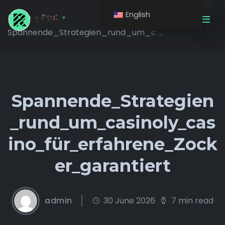
English
Home
Post
Get A Quote
Spannende_Strategien_rund_um_c ...
Spannende_Strategien
_rund_um_casinoly_cas
ino_für_erfahrene_Zock
er_garantiert
admin
30 June 2026
7 min read