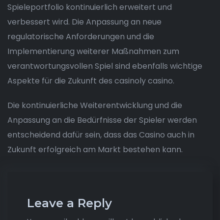
Spieleportfolio kontinuierlich erweitert und
verbessert wird. Die Anpassung an neue
regulatorische Anforderungen und die
Implementierung weiterer Maßnahmen zum
verantwortungsvollen Spiel sind ebenfalls wichtige
Aspekte für die Zukunft des casinoly casino.
Die kontinuierliche Weiterentwicklung und die
Anpassung an die Bedürfnisse der Spieler werden
entscheidend dafür sein, dass das Casino auch in
Zukunft erfolgreich am Markt bestehen kann.
Leave a Reply