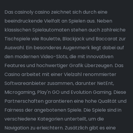
Das casinoly casino zeichnet sich durch eine
beeindruckende Vielfalt an Spielen aus. Neben
klassischen Spielautomaten stehen auch zahlreiche
Tischspiele wie Roulette, Blackjack und Baccarat zur
Auswahl. Ein besonderes Augenmerk liegt dabei auf
den modernen Video-Slots, die mit innovativen
Features und hochwertiger Grafik überzeugen. Das
Casino arbeitet mit einer Vielzahl renommierter
Softwareanbieter zusammen, darunter NetEnt,
Microgaming, Play'n GO und Evolution Gaming. Diese
Partnerschaften garantieren eine hohe Qualität und
Fairness der angebotenen Spiele. Die Spiele sind in
verschiedene Kategorien unterteilt, um die
Navigation zu erleichtern. Zusätzlich gibt es eine