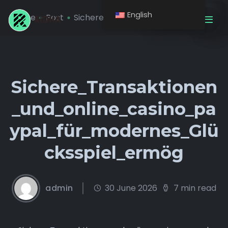
English
Home
Post
Sichere_Transaktionen_und_onli ...
Get A Quote
Sichere_Transaktionen
_und_online_casino_pa
ypal_für_modernes_Glü
cksspiel_ermög
admin
30 June 2026
7 min read