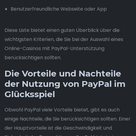
Benutzerfreundliche Webseite oder App
Diese Liste bietet einen guten Überblick über die
wichtigsten Kriterien, die Sie bei der Auswahl eines
Online-Casinos mit PayPal-Unterstützung
berücksichtigen sollten.
Die Vorteile und Nachteile
der Nutzung von PayPal im
Glücksspiel
Obwohl PayPal viele Vorteile bietet, gibt es auch
einige Nachteile, die Sie berücksichtigen sollten. Einer
der Hauptvorteile ist die Geschwindigkeit und