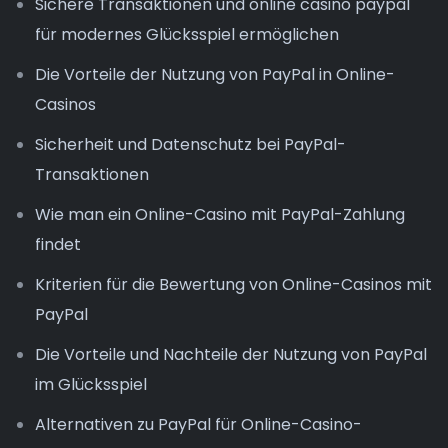
Sichere Transaktionen und online casino paypal
für modernes Glücksspiel ermöglichen
Die Vorteile der Nutzung von PayPal in Online-
Casinos
Sicherheit und Datenschutz bei PayPal-
Transaktionen
Wie man ein Online-Casino mit PayPal-Zahlung
findet
Kriterien für die Bewertung von Online-Casinos mit
PayPal
Die Vorteile und Nachteile der Nutzung von PayPal
im Glücksspiel
Alternativen zu PayPal für Online-Casino-