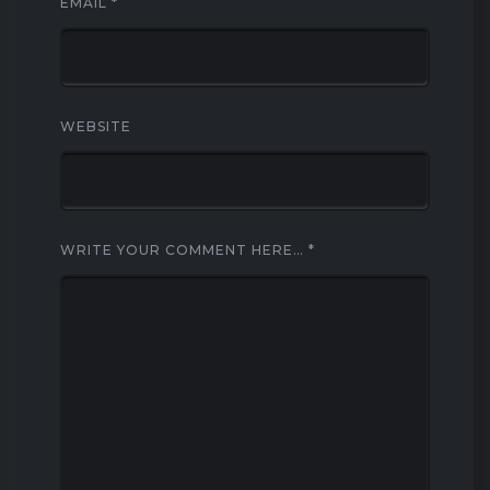
EMAIL
*
WEBSITE
WRITE YOUR COMMENT HERE…
*