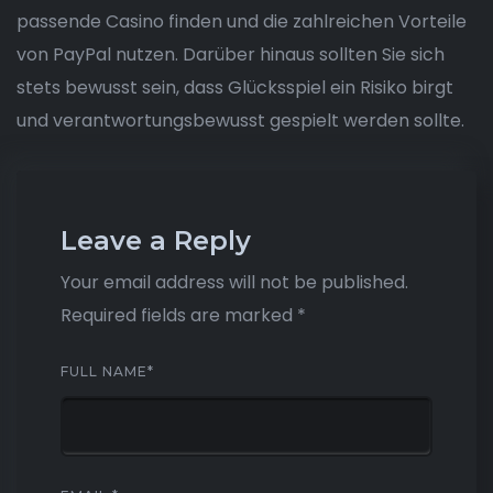
passende Casino finden und die zahlreichen Vorteile
von PayPal nutzen. Darüber hinaus sollten Sie sich
stets bewusst sein, dass Glücksspiel ein Risiko birgt
und verantwortungsbewusst gespielt werden sollte.
Leave a Reply
Your email address will not be published.
Required fields are marked
*
FULL NAME
*