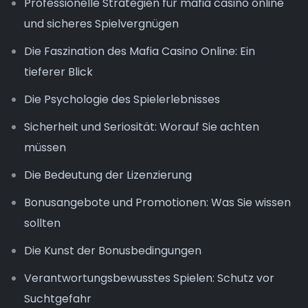
Professionelle Strategien für mafia casino online
und sicheres Spielvergnügen
Die Faszination des Mafia Casino Online: Ein
tieferer Blick
Die Psychologie des Spielerlebnisses
Sicherheit und Seriosität: Worauf Sie achten
müssen
Die Bedeutung der Lizenzierung
Bonusangebote und Promotionen: Was Sie wissen
sollten
Die Kunst der Bonusbedingungen
Verantwortungsbewusstes Spielen: Schutz vor
Suchtgefahr