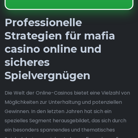
Professionelle
Strategien für mafia
casino online und
sicheres
Spielvergnügen
Die Welt der Online-Casinos bietet eine Vielzahl von
Möglichkeiten zur Unterhaltung und potenziellen
Gewinnen. In den letzten Jahren hat sich ein
spezielles Segment herausgebildet, das sich durch
ein besonders spannendes und thematisches