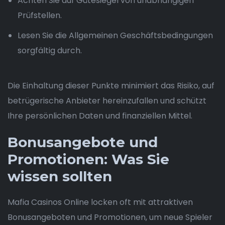
Achten Sie auf Gütesiegel von unabhängigen
Prüfstellen.
Lesen Sie die Allgemeinen Geschäftsbedingungen
sorgfältig durch.
Die Einhaltung dieser Punkte minimiert das Risiko, auf
betrügerische Anbieter hereinzufallen und schützt
Ihre persönlichen Daten und finanziellen Mittel.
Bonusangebote und
Promotionen: Was Sie
wissen sollten
Mafia Casinos Online locken oft mit attraktiven
Bonusangeboten und Promotionen, um neue Spieler