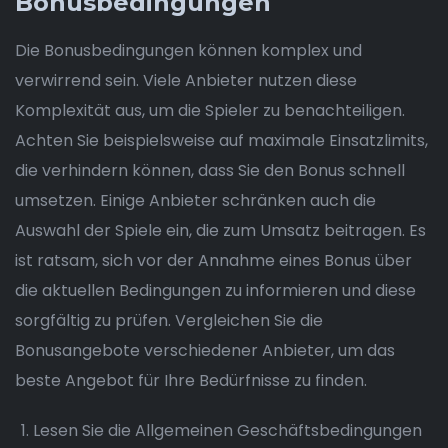
Bonusbedingungen
Die Bonusbedingungen können komplex und
verwirrend sein. Viele Anbieter nutzen diese
Komplexität aus, um die Spieler zu benachteiligen.
Achten Sie beispielsweise auf maximale Einsatzlimits,
die verhindern können, dass Sie den Bonus schnell
umsetzen. Einige Anbieter schränken auch die
Auswahl der Spiele ein, die zum Umsatz beitragen. Es
ist ratsam, sich vor der Annahme eines Bonus über
die aktuellen Bedingungen zu informieren und diese
sorgfältig zu prüfen. Vergleichen Sie die
Bonusangebote verschiedener Anbieter, um das
beste Angebot für Ihre Bedürfnisse zu finden.
Lesen Sie die Allgemeinen Geschäftsbedingungen