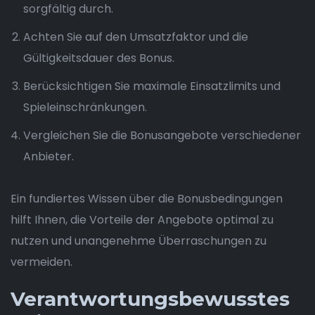
sorgfältig durch.
Achten Sie auf den Umsatzfaktor und die
Gültigkeitsdauer des Bonus.
Berücksichtigen Sie maximale Einsatzlimits und
Spieleinschränkungen.
Vergleichen Sie die Bonusangebote verschiedener
Anbieter.
Ein fundiertes Wissen über die Bonusbedingungen
hilft Ihnen, die Vorteile der Angebote optimal zu
nutzen und unangenehme Überraschungen zu
vermeiden.
Verantwortungsbewusstes