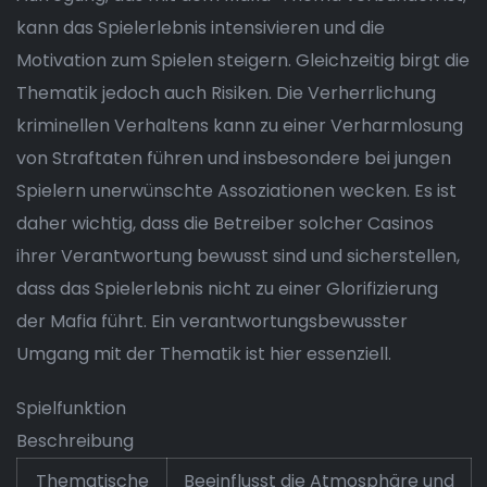
kann das Spielerlebnis intensivieren und die
Motivation zum Spielen steigern. Gleichzeitig birgt die
Thematik jedoch auch Risiken. Die Verherrlichung
kriminellen Verhaltens kann zu einer Verharmlosung
von Straftaten führen und insbesondere bei jungen
Spielern unerwünschte Assoziationen wecken. Es ist
daher wichtig, dass die Betreiber solcher Casinos
ihrer Verantwortung bewusst sind und sicherstellen,
dass das Spielerlebnis nicht zu einer Glorifizierung
der Mafia führt. Ein verantwortungsbewusster
Umgang mit der Thematik ist hier essenziell.
Spielfunktion
Beschreibung
Thematische
Beeinflusst die Atmosphäre und