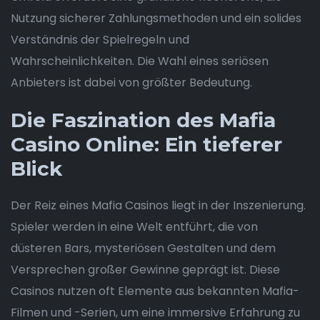
Nutzung sicherer Zahlungsmethoden und ein solides
Verständnis der Spielregeln und
Wahrscheinlichkeiten. Die Wahl eines seriösen
Anbieters ist dabei von größter Bedeutung.
Die Faszination des Mafia
Casino Online: Ein tieferer
Blick
Der Reiz eines Mafia Casinos liegt in der Inszenierung.
Spieler werden in eine Welt entführt, die von
düsteren Bars, mysteriösen Gestalten und dem
Versprechen großer Gewinne geprägt ist. Diese
Casinos nutzen oft Elemente aus bekannten Mafia-
Filmen und -Serien, um eine immersive Erfahrung zu