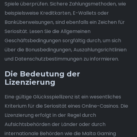
Spiele überprüfen. Sichere Zahlungsmethoden, wie
beispielsweise Kreditkarten, E-Wallets oder
Banküberweisungen, sind ebenfalls ein Zeichen für
Seriosität. Lesen Sie die Allgemeinen
Geschäftsbedingungen sorgfältig durch, um sich
über die Bonusbedingungen, Auszahlungsrichtlinien
und Datenschutzbestimmungen zu informieren.
Die Bedeutung der
Lizenzierung
Eine gültige Glücksspiellizenz ist ein wesentliches
Kriterium für die Seriosität eines Online-Casinos. Die
Lizenzierung erfolgt in der Regel durch
Aufsichtsbehörden der Länder oder durch
internationale Behörden wie die Malta Gaming