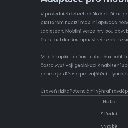
V posledních letech došlo k dalšímu po
platforem nabízí mobilní aplikace ne
tabletech. Mobilní verze hry jsou obvy
Tato mobilní dostupnost výrazně rozšíř
Mobilní aplikace často obsahují notifi
často využívají geolokaci k nabízení s
pásma je klíčová pro zajištění plynulé
Úroveň rizikaPotenciální výhraPravdě
Nízké
Střední
Vysoké