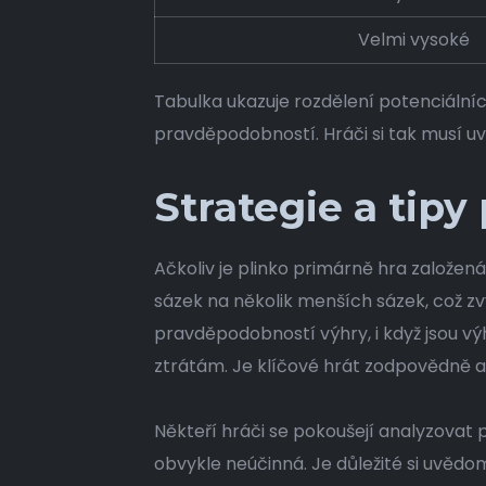
Velmi vysoké
Tabulka ukazuje rozdělení potenciálních
pravděpodobností. Hráči si tak musí uvěd
Strategie a tipy
Ačkoliv je plinko primárně hra založená 
sázek na několik menších sázek, což zvy
pravděpodobností výhry, i když jsou výh
ztrátám. Je klíčové hrát zodpovědně a v
Někteří hráči se pokoušejí analyzovat p
obvykle neúčinná. Je důležité si uvědom