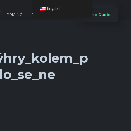
English
.
Get A Quote
PRICING
BLOG
CONTACTS
ýhry_kolem_p
do_se_ne