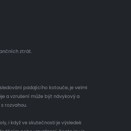
ančních ztrát.
 sledování padajícího kotouče, je velmi
aděje a vzrušení může být návykový a
 s rozvahou.
oly, i když ve skutečnosti je výsledek