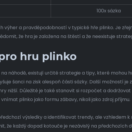
100x sázka
 výher a pravděpodobností v typické hře plinko. Je zřejmé
omit, že hra je založena na štěstí a že neexistuje strateg
 pro hru plinko
na náhodě, existují určité strategie a tipy, které mohou hr
šuje šanci na zisk alespoň části sázky. Další možností je z
ry nižší. Důležité je také stanovit si rozpočet a dodržova
nímat plinko jako formu zábavy, nikoli jako zdroj příjmu.
ředchozí výsledky a identifikovat trendy, ale vzhledem k 
it, že každý dopad kotouče je nezávislý na předchozích do