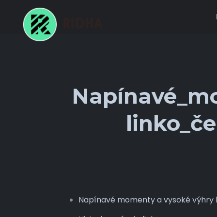
Napínavé_mo
linko_č
Napínavé momenty a vysoké výhry ko