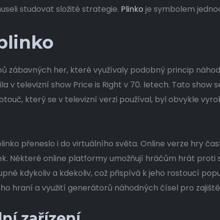
seli studovat složité strategie.
Plinko
je symbolem jednod
 plinko
typů zábavných her, které využívaly podobný princip náh
la v televizní show Price is Right v 70. letech. Tato show s
Kotouč, který se v televizní verzi používal, byl obvykle vy
linko přeneslo i do virtuálního světa. Online verze hry čas
k. Některé online platformy umožňují hráčům hrát proti s
upné kdykoliv a kdekoliv, což přispívá k jeho rostoucí pop
 hraní a využití generátorů náhodných čísel pro zajištěn
ní zařízení