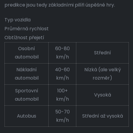
predikce jsou tedy základními pilíři úspěšné hry.
Typ vozidla
Průměrná rychlost
Obtížnost přejetí
Osobní
60-80
Střední
automobil
km/h
Nákladní
40-60
Nízká (ale velký
automobil
km/h
rozměr)
Sportovní
100+
Vysoká
automobil
km/h
50-70
Autobus
Střední až vysoká
km/h