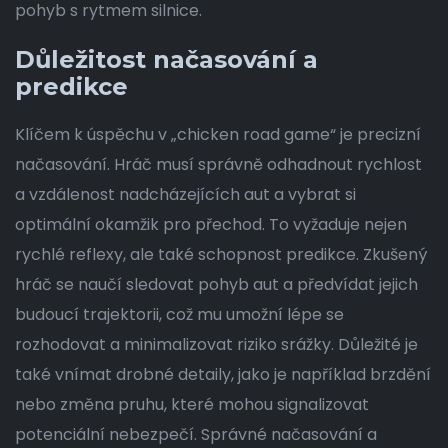
pohyb s rytmem silnice.
Důležitost načasování a
predikce
Klíčem k úspěchu v „chicken road game“ je precizní
načasování. Hráč musí správně odhadnout rychlost
a vzdálenost nadcházejících aut a vybrat si
optimální okamžik pro přechod. To vyžaduje nejen
rychlé reflexy, ale také schopnost predikce. Zkušený
hráč se naučí sledovat pohyb aut a předvídat jejich
budoucí trajektorii, což mu umožní lépe se
rozhodovat a minimalizovat riziko srážky. Důležité je
také vnímat drobné detaily, jako je například brzdění
nebo změna pruhu, které mohou signalizovat
potenciální nebezpečí. Správné načasování a