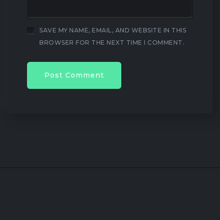
SAVE MY NAME, EMAIL, AND WEBSITE IN THIS
BROWSER FOR THE NEXT TIME I COMMENT.