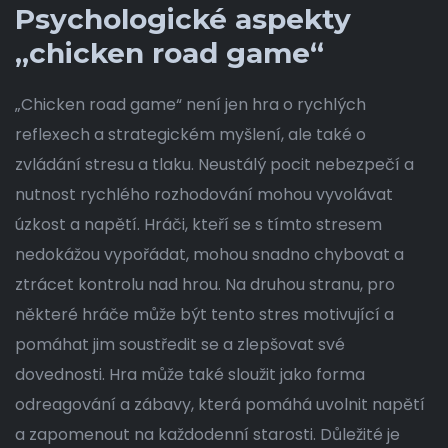
Psychologické aspekty
„chicken road game“
„Chicken road game“ není jen hra o rychlých
reflexech a strategickém myšlení, ale také o
zvládání stresu a tlaku. Neustálý pocit nebezpečí a
nutnost rychlého rozhodování mohou vyvolávat
úzkost a napětí. Hráči, kteří se s tímto stresem
nedokážou vypořádat, mohou snadno chybovat a
ztrácet kontrolu nad hrou. Na druhou stranu, pro
některé hráče může být tento stres motivující a
pomáhat jim soustředit se a zlepšovat své
dovednosti. Hra může také sloužit jako forma
odreagování a zábavy, která pomáhá uvolnit napětí
a zapomenout na každodenní starosti. Důležité je