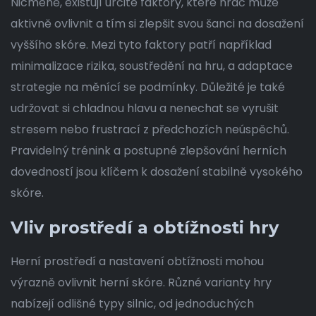
Nicméně, existují určité faktory, které hráč může
aktivně ovlivnit a tím si zlepšit svou šanci na dosažení
vyššího skóre. Mezi tyto faktory patří například
minimalizace rizika, soustředění na hru, a adaptace
strategie na měnící se podmínky. Důležité je také
udržovat si chladnou hlavu a nenechat se vyrušit
stresem nebo frustrací z předchozích neúspěchů.
Pravidelný trénink a postupné zlepšování herních
dovedností jsou klíčem k dosažení stabilně vysokého
skóre.
Vliv prostředí a obtížnosti hry
Herní prostředí a nastavení obtížnosti mohou
výrazně ovlivnit herní skóre. Různé varianty hry
nabízejí odlišné typy silnic, od jednoduchých