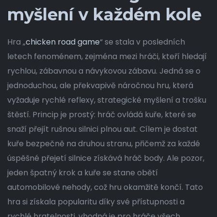
myšlení v každém kole
Hra „
chicken road game
“ se stala v posledních
letech fenoménem, zejména mezi hráči, kteří hledají
rychlou, zábavnou a návykovou zábavu. Jedná se o
jednoduchou, ale překvapivě náročnou hru, která
vyžaduje rychlé reflexy, strategické myšlení a trošku
štěstí. Princip je prostý: hráč ovládá kuře, které se
snaží přejít rušnou silnici plnou aut. Cílem je dostat
kuře bezpečně na druhou stranu, přičemž za každé
úspěšné přejetí silnice získává hráč body. Ale pozor,
jeden špatný krok a kuře se stane obětí
automobilové nehody, což hru okamžitě končí. Tato
hra si získala popularitu díky své přístupnosti a
rychlé hratelnosti, vhodná je pro hráče všech