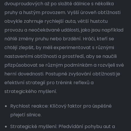
dvouproudových až po složité dálnice s několika
pruhy a hustým provozem. Vyšší úroveň obtížnosti
obvykle zahrnuje rychlejší auta, větší hustotu
provozu a neočekávané události, jako jsou například
náhlé změny pruhu nebo brzdění. Hráči, kteří se
chtějí zlepšit, by měli experimentovat s různými
nastaveními obtížnosti a prostředí, aby se naučili
přizpůsobovat se různým podmínkám a rozvíjeli své
herní dovednosti. Postupné zvyšování obtížnosti je
efektivní strategií pro trénink reflexů a
strategického myšlení.
Rychlost reakce: Klíčový faktor pro úspěšné
přejetí silnice.
Strategické myšlení: Předvídání pohybu aut a