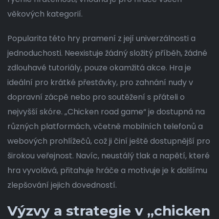
věkových kategorií.
Popularita této hry pramení z její univerzálnosti a
jednoduchosti. Neexistuje žádný složitý příběh, žádné
zdlouhavé tutoriály, pouze okamžitá akce. Hra je
ideální pro krátké přestávky, pro zahnání nudy v
dopravní zácpě nebo pro soutěžení s přáteli o
nejvyšší skóre. „Chicken road game“ je dostupná na
různých platformách, včetně mobilních telefonů a
webových prohlížečů, což ji činí ještě dostupnější pro
širokou veřejnost. Navíc, neustálý tlak a napětí, které
hra vyvolává, přitahuje hráče a motivuje je k dalšímu
zlepšování jejich dovedností.
Výzvy a strategie v „chicken