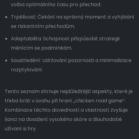
volba optimálního času pro přechod.
Trpělivost: Čekání na správný moment a vyhýbání
se riskantním přechodům.
Adaptabilita: Schopnost přizpůsobit strategii
měnícím se podmínkám.
Soustředění: Udržování pozornosti a minimalizace
rozptylování.
Tento seznam shrnuje nejdůležitější aspekty, které je
třeba brát v úvahu při hraní „chicken road game“.
Kombinace těchto dovedností a vlastností zvyšuje
šanci na dosažení vysokého skóre a dlouhodobé
užívaní si hry.