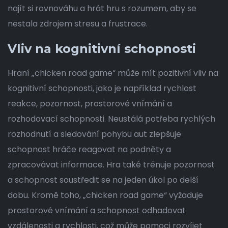
najít si rovnováhu a hrát hru s rozumem, aby se
nestala zdrojem stresu a frustrace.
Vliv na kognitivní schopnosti
Hraní „chicken road game“ může mít pozitivní vliv na
kognitivní schopnosti, jako je například rychlost
reakce, pozornost, prostorové vnímání a
rozhodovací schopnosti. Neustálá potřeba rychlých
rozhodnutí a sledování pohybu aut zlepšuje
schopnost hráče reagovat na podněty a
zpracovávat informace. Hra také trénuje pozornost
a schopnost soustředit se na jeden úkol po delší
dobu. Kromě toho, „chicken road game“ vyžaduje
prostorové vnímání a schopnost odhadovat
vzdálenosti a rychlosti, což může pomoci rozvíjet