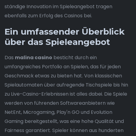
ständige Innovation im Spieleangebot tragen
ebenfalls zum Erfolg des Casinos bei.
Ein umfassender Überblick
über das Spieleangebot
Das
malina casino
besticht durch ein
umfangreiches Portfolio an Spielen, das für jeden
Geschmack etwas zu bieten hat. Von klassischen
Spielautomaten über aufregende Tischspiele bis hin
zu Live-Casino-Erlebnissen ist alles dabei. Die Spiele
werden von führenden Softwareanbietern wie
NetEnt, Microgaming, Play'n GO und Evolution
Gaming bereitgestellt, was eine hohe Qualität und
Fairness garantiert. Spieler können aus hunderten