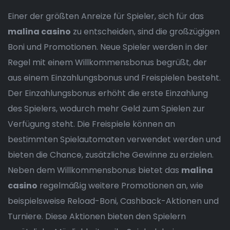
Einer der größten Anreize für Spieler, sich für das
malina casino
zu entscheiden, sind die großzügigen
Boni und Promotionen. Neue Spieler werden in der
Regel mit einem Willkommensbonus begrüßt, der
aus einem Einzahlungsbonus und Freispielen besteht.
Der Einzahlungsbonus erhöht die erste Einzahlung
des Spielers, wodurch mehr Geld zum Spielen zur
Verfügung steht. Die Freispiele können an
bestimmten Spielautomaten verwendet werden und
bieten die Chance, zusätzliche Gewinne zu erzielen.
Neben dem Willkommensbonus bietet das
malina
casino
regelmäßig weitere Promotionen an, wie
beispielsweise Reload-Boni, Cashback-Aktionen und
Turniere. Diese Aktionen bieten den Spielern