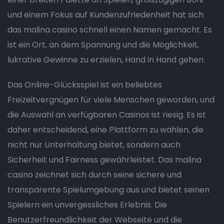
und einem Fokus auf Kundenzufriedenheit hat sich
das malina casino schnell einen Namen gemacht. Es
ist ein Ort, an dem Spannung und die Möglichkeit,
lukrative Gewinne zu erzielen, Hand in Hand gehen.
Das Online-Glücksspiel ist ein beliebtes
Freizeitvergnügen für viele Menschen geworden, und
die Auswahl an verfügbaren Casinos ist riesig. Es ist
daher entscheidend, eine Plattform zu wählen, die
nicht nur Unterhaltung bietet, sondern auch
Sicherheit und Fairness gewährleistet. Das malina
casino zeichnet sich durch seine sichere und
transparente Spielumgebung aus und bietet seinen
Spielern ein unvergessliches Erlebnis. Die
Benutzerfreundlichkeit der Webseite und die