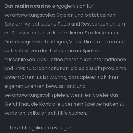
Das
malina casino
engagiert sich für
verantwortungsvolles Spielen und bietet seinen
Spielern verschiedene Tools und Ressourcen an, um
ihr Spielverhalten zu kontrollieren. Spieler können
Einzahlungslimits festlegen, Verlustlimits setzen und
sich selbst von der Teilnahme an Spielen
ausschließen. Das Casino bietet auch Informationen
und Links zu Organisationen, die Spielsuchtprobleme
unterstützen. Es ist wichtig, dass Spieler sich ihrer
eigenen Grenzen bewusst sind und
verantwortungsvoll spielen. Wenn ein Spieler das
Gefühl hat, die Kontrolle über sein Spielverhalten zu
verlieren, sollte er sich Hilfe suchen.
Einzahlungslimits festlegen.