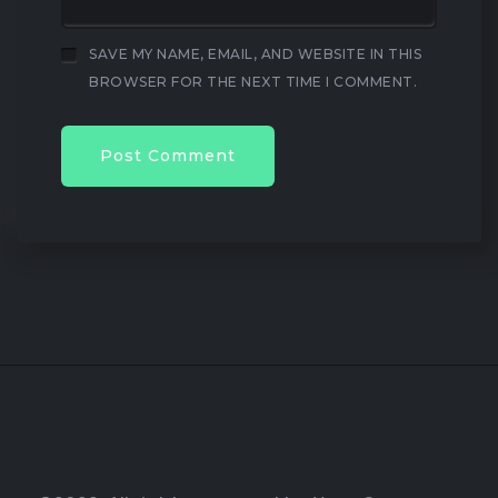
SAVE MY NAME, EMAIL, AND WEBSITE IN THIS
BROWSER FOR THE NEXT TIME I COMMENT.