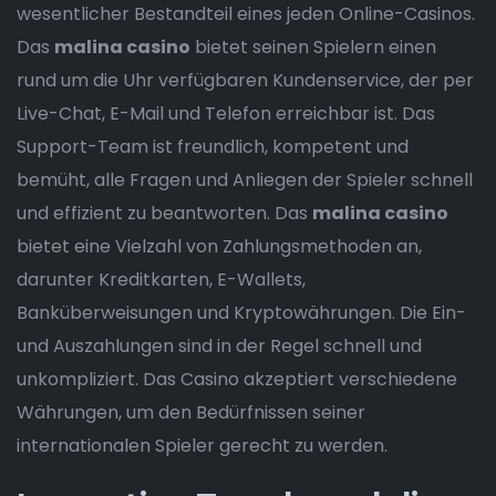
wesentlicher Bestandteil eines jeden Online-Casinos.
Das
malina casino
bietet seinen Spielern einen
rund um die Uhr verfügbaren Kundenservice, der per
Live-Chat, E-Mail und Telefon erreichbar ist. Das
Support-Team ist freundlich, kompetent und
bemüht, alle Fragen und Anliegen der Spieler schnell
und effizient zu beantworten. Das
malina casino
bietet eine Vielzahl von Zahlungsmethoden an,
darunter Kreditkarten, E-Wallets,
Banküberweisungen und Kryptowährungen. Die Ein-
und Auszahlungen sind in der Regel schnell und
unkompliziert. Das Casino akzeptiert verschiedene
Währungen, um den Bedürfnissen seiner
internationalen Spieler gerecht zu werden.