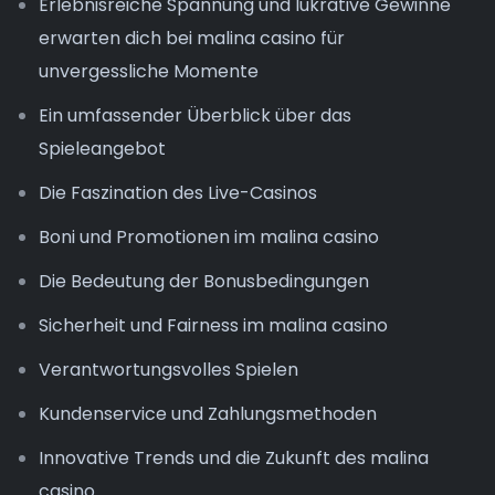
Erlebnisreiche Spannung und lukrative Gewinne
erwarten dich bei malina casino für
unvergessliche Momente
Ein umfassender Überblick über das
Spieleangebot
Die Faszination des Live-Casinos
Boni und Promotionen im malina casino
Die Bedeutung der Bonusbedingungen
Sicherheit und Fairness im malina casino
Verantwortungsvolles Spielen
Kundenservice und Zahlungsmethoden
Innovative Trends und die Zukunft des malina
casino