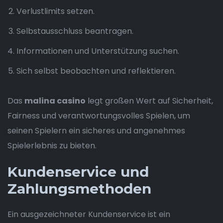
Verlustlimits setzen.
Selbstausschluss beantragen.
Informationen und Unterstützung suchen.
Sich selbst beobachten und reflektieren.
Das
malina casino
legt großen Wert auf Sicherheit,
Fairness und verantwortungsvolles Spielen, um
seinen Spielern ein sicheres und angenehmes
Spielerlebnis zu bieten.
Kundenservice und
Zahlungsmethoden
Ein ausgezeichneter Kundenservice ist ein