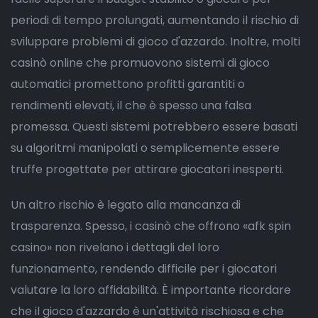
periodi di tempo prolungati, aumentando il rischio di
sviluppare problemi di gioco d'azzardo. Inoltre, molti
casinò online che promuovono sistemi di gioco
automatici promettono profitti garantiti o
rendimenti elevati, il che è spesso una falsa
promessa. Questi sistemi potrebbero essere basati
su algoritmi manipolati o semplicemente essere
truffe progettate per attirare giocatori inesperti.
Un altro rischio è legato alla mancanza di
trasparenza. Spesso, i casinò che offrono «afk spin
casino» non rivelano i dettagli del loro
funzionamento, rendendo difficile per i giocatori
valutare la loro affidabilità. È importante ricordare
che il gioco d'azzardo è un'attività rischiosa e che