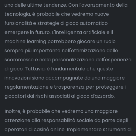
una delle ultime tendenze. Con l'avanzamento della
tecnologia, è probabile che vedremo nuove
funzionalità e strategie di gioco automatico
emergere in futuro. L'intelligenza artificiale e il
machine learning potrebbero giocare un ruolo
sempre più importante nell'ottimizzazione delle
scommesse e nella personalizzazione dell'esperienza
di gioco. Tuttavia, è fondamentale che queste
innovazioni siano accompagnate da una maggiore
regolamentazione e trasparenza, per proteggere i
giocatori dai rischi associati al gioco d'azzardo.
Inoltre, è probabile che vedremo una maggiore
attenzione alla responsabilità sociale da parte degli
operatori di casinò online. Implementare strumenti di