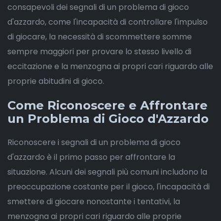
consapevoli dei segnali di un problema di gioco
d'azzardo, come l'incapacità di controllare l'impulso
di giocare, la necessità di scommettere somme
sempre maggiori per provare lo stesso livello di
eccitazione e la menzogna ai propri cari riguardo alle
proprie abitudini di gioco.
Come Riconoscere e Affrontare
un Problema di Gioco d'Azzardo
Riconoscere i segnali di un problema di gioco
d'azzardo è il primo passo per affrontare la
situazione. Alcuni dei segnali più comuni includono la
preoccupazione costante per il gioco, l'incapacità di
smettere di giocare nonostante i tentativi, la
menzogna ai propri cari riguardo alle proprie