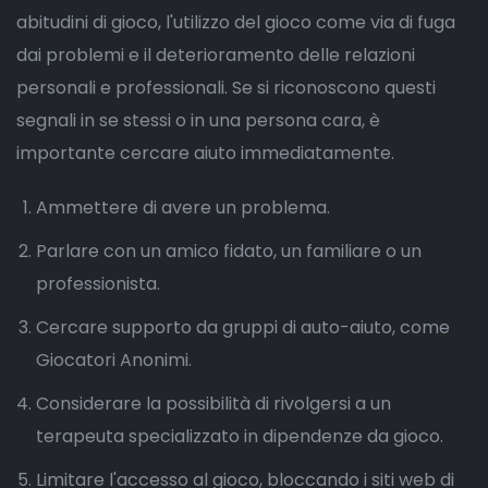
abitudini di gioco, l'utilizzo del gioco come via di fuga
dai problemi e il deterioramento delle relazioni
personali e professionali. Se si riconoscono questi
segnali in se stessi o in una persona cara, è
importante cercare aiuto immediatamente.
Ammettere di avere un problema.
Parlare con un amico fidato, un familiare o un
professionista.
Cercare supporto da gruppi di auto-aiuto, come
Giocatori Anonimi.
Considerare la possibilità di rivolgersi a un
terapeuta specializzato in dipendenze da gioco.
Limitare l'accesso al gioco, bloccando i siti web di