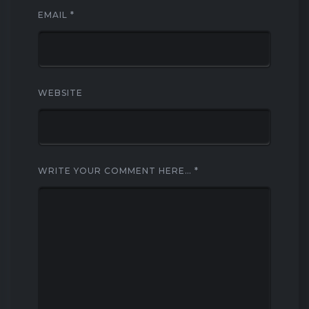
EMAIL
*
WEBSITE
WRITE YOUR COMMENT HERE…
*