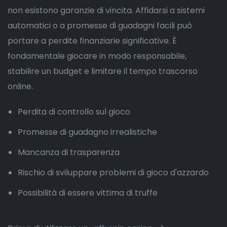
non esistono garanzie di vincita. Affidarsi a sistemi
automatici o a promesse di guadagni facili può
portare a perdite finanziarie significative. È
fondamentale giocare in modo responsabile,
stabilire un budget e limitare il tempo trascorso
online.
Perdita di controllo sul gioco
Promesse di guadagno irrealistiche
Mancanza di trasparenza
Rischio di sviluppare problemi di gioco d'azzardo
Possibilità di essere vittima di truffe