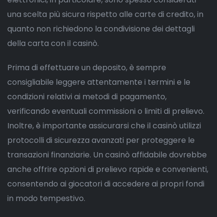
una scelta più sicura rispetto alle carte di credito, in
quanto non richiedono la condivisione dei dettagli
della carta con il casinò.
Prima di effettuare un deposito, è sempre
consigliabile leggere attentamente i termini e le
condizioni relativi ai metodi di pagamento,
verificando eventuali commissioni o limiti di prelievo.
Inoltre, è importante assicurarsi che il casinò utilizzi
protocolli di sicurezza avanzati per proteggere le
transazioni finanziarie. Un casinò affidabile dovrebbe
anche offrire opzioni di prelievo rapide e convenienti,
consentendo ai giocatori di accedere ai propri fondi
in modo tempestivo.