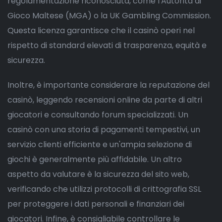
regolamentazione riconosciuta, come l'Autorità di
Gioco Maltese (MGA) o la UK Gambling Commission.
Questa licenza garantisce che il casinò operi nel
rispetto di standard elevati di trasparenza, equità e
sicurezza.
Inoltre, è importante considerare la reputazione del
casinò, leggendo recensioni online da parte di altri
giocatori e consultando forum specializzati. Un
casinò con una storia di pagamenti tempestivi, un
servizio clienti efficiente e un'ampia selezione di
giochi è generalmente più affidabile. Un altro
aspetto da valutare è la sicurezza del sito web,
verificando che utilizzi protocolli di crittografia SSL
per proteggere i dati personali e finanziari dei
giocatori. Infine, è consigliabile controllare le