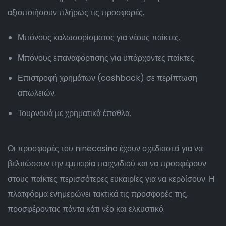
αξιοποιήσουν πλήρως τις προσφορές.
Μπόνους καλωσορίσματος για νέους παίκτες.
Μπόνους επαναφόρτισης για υπάρχοντες παίκτες.
Επιστροφή χρημάτων (cashback) σε περίπτωση
απωλειών.
Τουρνουά με χρηματικά έπαθλα.
Οι προσφορές του ninecasino έχουν σχεδιαστεί για να
βελτιώσουν την εμπειρία παιχνιδιού και να προσφέρουν
στους παίκτες περισσότερες ευκαιρίες για να κερδίσουν. Η
πλατφόρμα ενημερώνει τακτικά τις προσφορές της,
προσφέροντας πάντα κάτι νέο και ελκυστικό.