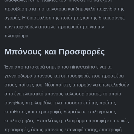
πρόσβαση στα πιο καινοτόμα και δημοφιλή παιχνίδια της
αγοράς. Η διασφάλιση της ποιότητας και της δικαιοσύνης
των παιχνιδιών αποτελεί προτεραιότητα για την
πλατφόρμα.
Μπόνους και Προσφορές
Ένα από τα ισχυρά σημεία του ninecasino είναι τα
γενναιόδωρα μπόνους και οι προσφορές που προσφέρει
στους παίκτες του. Νέοι παίκτες μπορούν να επωφεληθούν
από ένα ελκυστικό μπόνους καλωσορίσματος, το οποίο
συνήθως περιλαμβάνει ένα ποσοστό επί της πρώτης
κατάθεσης και περιστροφές δωρεάν σε επιλεγμένους
κουλοχέρηδες. Επιπλέον, η πλατφόρμα προσφέρει τακτικές
προσφορές, όπως μπόνους επαναφόρτισης, επιστροφή