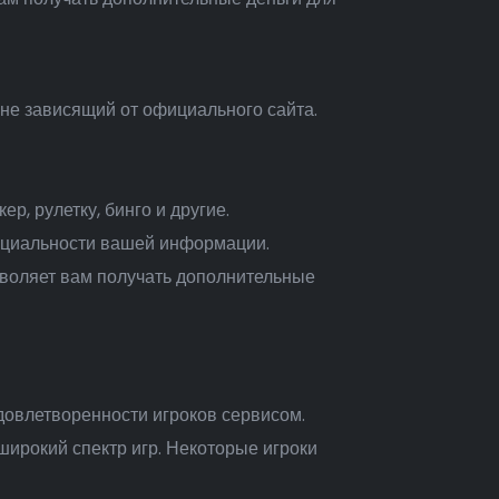
, не зависящий от официального сайта.
, рулетку, бинго и другие.
нциальности вашей информации.
зволяет вам получать дополнительные
довлетворенности игроков сервисом.
широкий спектр игр. Некоторые игроки