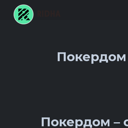
Покердом 
Покердом – 