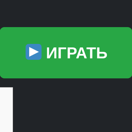
ИГРАТЬ