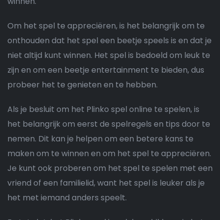
winnen.
Om het spel te appreciëren, is het belangrijk om te
onthouden dat het spel een beetje speels is en dat je
niet altijd kunt winnen. Het spel is bedoeld om leuk te
zijn en om een beetje entertainment te bieden, dus
probeer het te genieten en te hebben.
Als je besluit om het Plinko spel online te spelen, is
het belangrijk om eerst de spelregels en tips door te
nemen. Dit kan je helpen om een betere kans te
maken om te winnen en om het spel te appreciëren.
Je kunt ook proberen om het spel te spelen met een
vriend of een familielid, want het spel is leuker als je
het met iemand anders speelt.