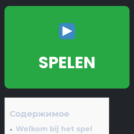
SPELEN
Содержимое
Welkom bij het spel