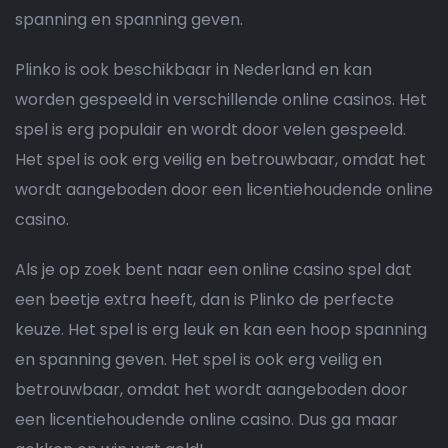
spanning en spanning geven.
Plinko is ook beschikbaar in Nederland en kan
worden gespeeld in verschillende online casinos. Het
spel is erg populair en wordt door velen gespeeld.
Het spel is ook erg veilig en betrouwbaar, omdat het
wordt aangeboden door een licentiehoudende online
casino.
Als je op zoek bent naar een online casino spel dat
een beetje extra heeft, dan is Plinko de perfecte
keuze. Het spel is erg leuk en kan een hoop spanning
en spanning geven. Het spel is ook erg veilig en
betrouwbaar, omdat het wordt aangeboden door
een licentiehoudende online casino. Dus ga maar