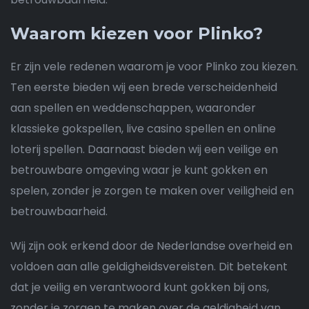
Waarom kiezen voor Plinko?
Er zijn vele redenen waarom je voor Plinko zou kiezen.
Ten eerste bieden wij een brede verscheidenheid
aan spellen en weddenschappen, waaronder
klassieke gokspellen, live casino spellen en online
loterij spellen. Daarnaast bieden wij een veilige en
betrouwbare omgeving waar je kunt gokken en
spelen, zonder je zorgen te maken over veiligheid en
betrouwbaarheid.
Wij zijn ook erkend door de Nederlandse overheid en
voldoen aan alle geldigheidsvereisten. Dit betekent
dat je veilig en verantwoord kunt gokken bij ons,
zonder je zorgen te maken over de geldigheid van