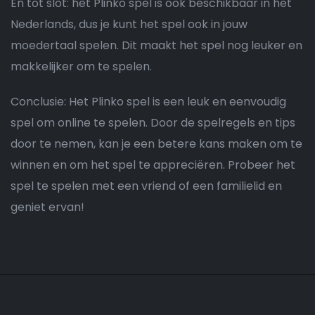
En tot slot: het Plinko spel is ook beschikbaar in het
Nederlands, dus je kunt het spel ook in jouw
moedertaal spelen. Dit maakt het spel nog leuker en
makkelijker om te spelen.
Conclusie: Het Plinko spel is een leuk en eenvoudig
spel om online te spelen. Door de spelregels en tips
door te nemen, kan je een betere kans maken om te
winnen en om het spel te appreciëren. Probeer het
spel te spelen met een vriend of een familielid en
geniet ervan!