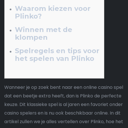
Waarom kiezen voor
Plinko?
Winnen met de
klompen
Spelregels en tips voor
het spelen van Plinko
Wanneer je op zoek bent naar een online casino spel
dat een beetje extra heeft, dan is Plinko de perfecte
keuze. Dit klassieke spel is al jaren een favoriet onder
casino spelers en is nu ook beschikbaar online. In dit
artikel zullen we je alles vertellen over Plinko, hoe het