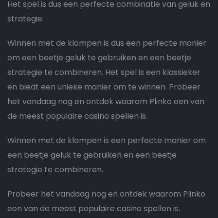
Het spel is dus een perfecte combinatie van geluk en
strategie.
Winnen met de klompen is dus een perfecte manier
om een beetje geluk te gebruiken en een beetje
strategie te combineren. Het spel is een klassieker
en biedt een unieke manier om te winnen. Probeer
het vandaag nog en ontdek waarom Plinko een van
de meest populaire casino spellen is.
Winnen met de klompen is een perfecte manier om
een beetje geluk te gebruiken en een beetje
strategie te combineren.
Probeer het vandaag nog en ontdek waarom Plinko
een van de meest populaire casino spellen is.