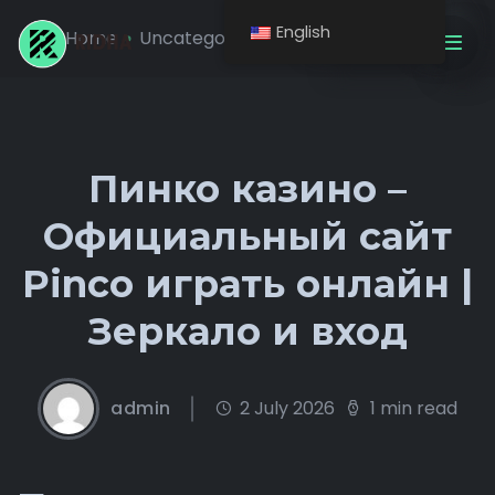
English
Home
Uncategorized
Пинко казино – ...
Get A Quote
Пинко казино –
Официальный сайт
Pinco играть онлайн |
Зеркало и вход
admin
2 July 2026
1 min read