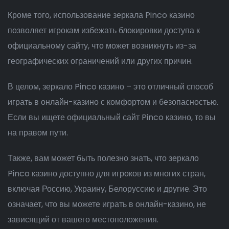
Кроме того, использование зеркала Pinco казино
позволяет игрокам избежать блокировки доступа к
официальному сайту, что может возникнуть из-за
географических ограничений или других причин.
В целом, зеркало Pinco казино – это отличный способ
играть в онлайн-казино с комфортом и безопасностью.
Если вы ищете официальный сайт Pinco казино, то вы
на правом пути.
Также, вам может быть полезно знать, что зеркало
Pinco казино доступно для игроков из многих стран,
включая Россию, Украину, Белоруссию и другие. Это
означает, что вы можете играть в онлайн-казино, не
зависящий от вашего местоположения.