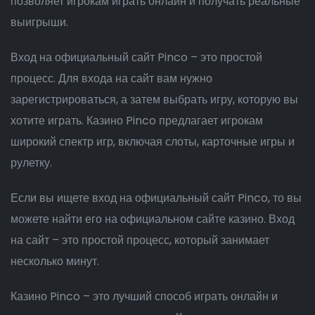
позволяет игрокам играть онлайн и получать реальные
выигрыши.
Вход на официальный сайт Pinco – это простой
процесс. Для входа на сайт вам нужно
зарегистрироваться, а затем выбрать игру, которую вы
хотите играть. Казино Pinco предлагает игрокам
широкий спектр игр, включая слоты, карточные игры и
рулетку.
Если вы ищете вход на официальный сайт Pinco, то вы
можете найти его на официальном сайте казино. Вход
на сайт – это простой процесс, который занимает
несколько минут.
Казино Pinco – это лучший способ играть онлайн и