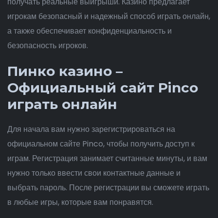
получать реальные выигрыши. Казино предлагает
игрокам безопасный и надежный способ играть онлайн,
а также обеспечивает конфиденциальность и
безопасность игроков.
Пинко казино –
Официальный сайт Pinco
играть онлайн
Для начала вам нужно зарегистрироваться на
официальном сайте Pinco, чтобы получить доступ к
играм. Регистрация занимает считанные минуты, и вам
нужно только ввести свои контактные данные и
выбрать пароль. После регистрации вы сможете играть
в любые игры, которые вам понравятся.