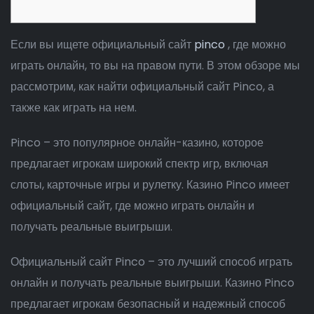
Если вы ищете официальный сайт
pinco
, где можно
играть онлайн, то вы на правом пути. В этом обзоре мы
рассмотрим, как найти официальный сайт Pinco, а
также как играть на нем.
Pinco – это популярное онлайн-казино, которое
предлагает игрокам широкий спектр игр, включая
слоты, карточные игры и рулетку. Казино Pinco имеет
официальный сайт, где можно играть онлайн и
получать реальные выигрыши.
Официальный сайт Pinco – это лучший способ играть
онлайн и получать реальные выигрыши. Казино Pinco
предлагает игрокам безопасный и надежный способ