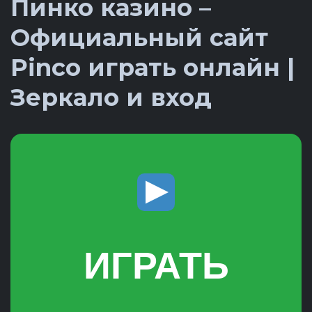
Пинко казино –
Официальный сайт
Pinco играть онлайн |
Зеркало и вход
ИГРАТЬ