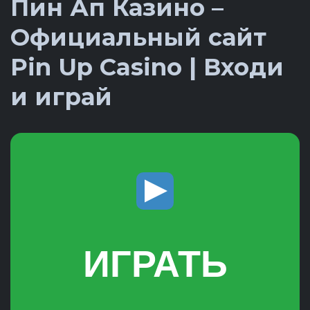
Пин Ап Казино –
Официальный сайт
Pin Up Casino | Входи
и играй
ИГРАТЬ