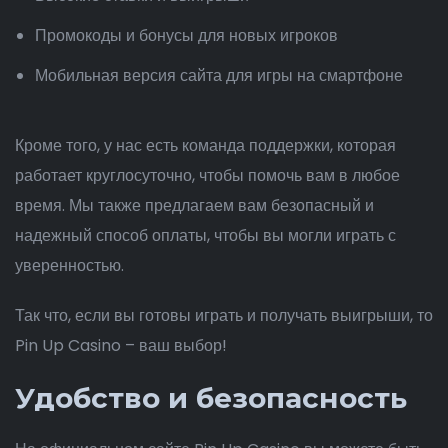
Промокоды и бонусы для новых игроков
Мобильная версия сайта для игры на смартфоне
Кроме того, у нас есть команда поддержки, которая
работает круглосуточно, чтобы помочь вам в любое
время. Мы также предлагаем вам безопасный и
надежный способ оплаты, чтобы вы могли играть с
уверенностью.
Так что, если вы готовы играть и получать выигрыши, то
Pin Up Casino – ваш выбор!
Удобство и безопасность