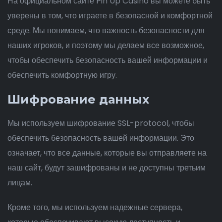
На официальном сайте Pin Up Casino вы можете быть
уверены в том, что играете в безопасной и комфортной
среде. Мы понимаем, что важность безопасности для
наших игроков, и поэтому мы делаем все возможное,
чтобы обеспечить безопасность вашей информации и
обеспечить комфортную игру.
Шифрование данных
Мы используем шифрование SSL-protocol, чтобы
обеспечить безопасность вашей информации. Это
означает, что все данные, которые вы отправляете на
наш сайт, будут зашифрованы и не доступны третьим
лицам.
Кроме того, мы используем надежные сервера,