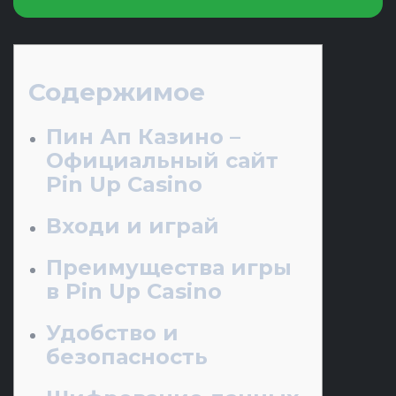
Содержимое
Пин Ап Казино –
Официальный сайт
Pin Up Casino
Входи и играй
Преимущества игры
в Pin Up Casino
Удобство и
безопасность