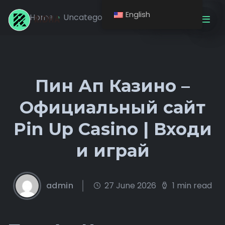
English
Home
Uncategorized
Пин Ап Казино ̵ ...
Get A Quote
Пин Ап Казино –
Официальный сайт
Pin Up Casino | Входи
и играй
admin
27 June 2026
1 min read