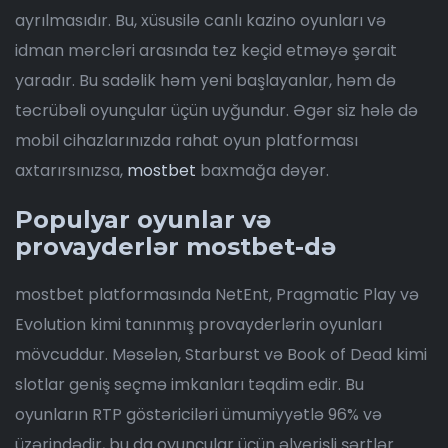
ayrılmasıdır. Bu, xüsusilə canlı kazino oyunları və
idman mərcləri arasında tez keçid etməyə şərait
yaradır. Bu sadəlik həm yeni başlayanlar, həm də
təcrübəli oyunçular üçün uyğundur. Əgər siz hələ də
mobil cihazlarınızda rahat oyun platforması
axtarırsınızsa,
mostbet
baxmağa dəyər.
Populyar oyunlar və
provayderlər mostbet-də
mostbet platformasında NetEnt, Pragmatic Play və
Evolution kimi tanınmış provayderlərin oyunları
mövcuddur. Məsələn, Starburst və Book of Dead kimi
slotlar geniş seçmə imkanları təqdim edir. Bu
oyunların RTP göstəriciləri ümumiyyətlə 96% və
üzərindədir, bu da oyunçular üçün əlverişli şərtlər