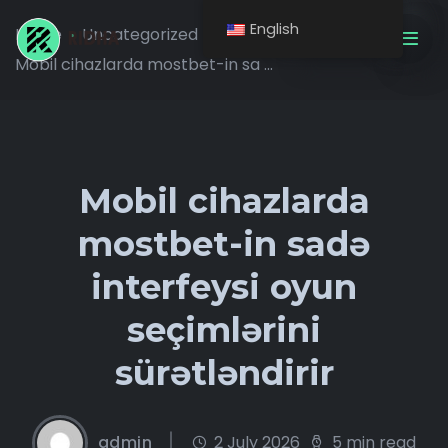
English
Home
Uncategorized
Get A Quote
Mobil cihazlarda mostbet-in sa ...
Mobil cihazlarda
mostbet-in sadə
interfeysi oyun
seçimlərini
sürətləndirir
admin
2 July 2026
5 min read