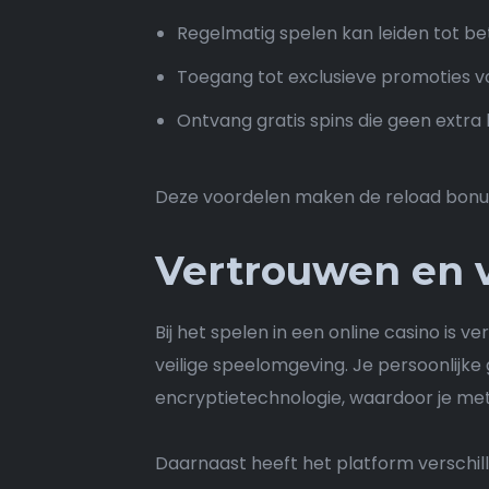
Regelmatig spelen kan leiden tot b
Toegang tot exclusieve promoties vo
Ontvang gratis spins die geen extr
Deze voordelen maken de reload bonus
Vertrouwen en v
Bij het spelen in een online casino is v
veilige speelomgeving. Je persoonlij
encryptietechnologie, waardoor je met
Daarnaast heeft het platform verschi