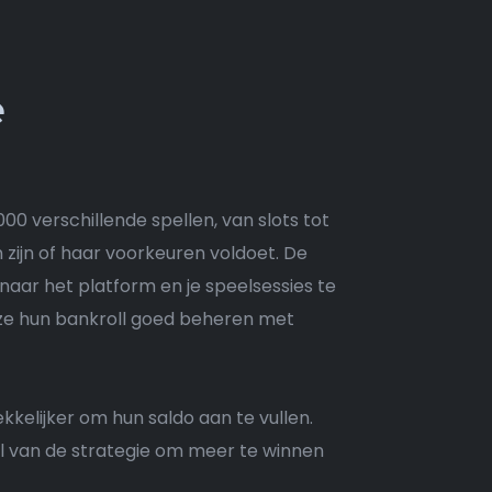
e
0 verschillende spellen, van slots tot
an zijn of haar voorkeuren voldoet. De
naar het platform en je speelsessies te
s ze hun bankroll goed beheren met
kkelijker om hun saldo aan te vullen.
el van de strategie om meer te winnen