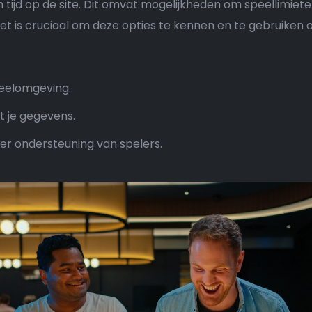
 tijd op de site. Dit omvat mogelijkheden om speellimieten
t is cruciaal om deze opties te kennen en te gebruiken
speelomgeving.
 je gegevens.
r ondersteuning van spelers.