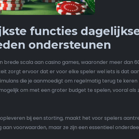
kste functies dagelijks
eden ondersteunen
jn brede scala aan casino games, waaronder meer dan 600
teit zorgt ervoor dat er voor elke speler wel iets is dat a
timulans die je aanmoedigt om regelmatig terug te keren 
 mogelijk om met een groter budget te spelen, vooral al
opleveren bij een storting, maakt het voor spelers aantre
ig aan voorwaarden, maar ze zijn een essentieel onderde