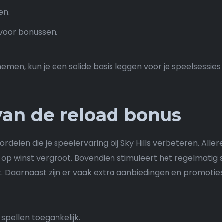
en.
voor bonussen.
men, kun je een solide basis leggen voor je speelsessies
an de reload bonus
rdelen die je speelervaring bij Sky Hills verbeteren. Aller
 op winst vergroot. Bovendien stimuleert het regelmatig
 Daarnaast zijn er vaak extra aanbiedingen en promoties
pellen toegankelijk.