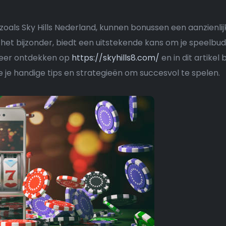
 zoals Sky Hills Nederland, kunnen bonussen een aanzienl
n het bijzonder, biedt een uitstekende kans om je speelb
meer ontdekken op
https://skyhills8.com/
en in dit artike
 je handige tips en strategieën om succesvol te spelen.