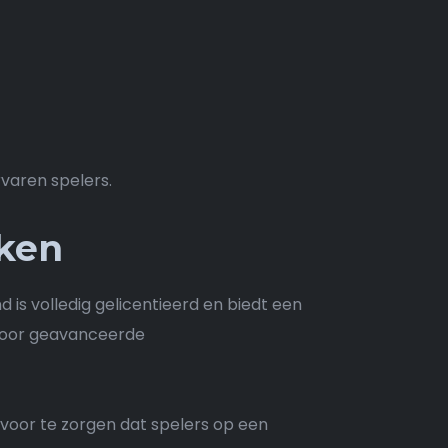
varen spelers.
kken
nd is volledig gelicentieerd en biedt een
 door geavanceerde
oor te zorgen dat spelers op een