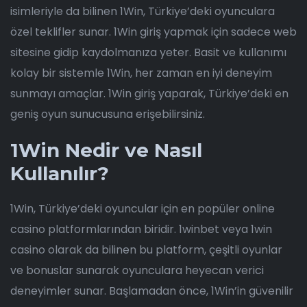
isimleriyle da bilinen 1Win, Türkiye’deki oyunculara
özel teklifler sunar. 1Win giriş yapmak için sadece web
sitesine gidip kaydolmanıza yeter. Basit ve kullanımı
kolay bir sistemle 1Win, her zaman en iyi deneyim
sunmayı amaçlar. 1Win giriş yaparak, Türkiye’deki en
geniş oyun sunucusuna erişebilirsiniz.
1Win Nedir ve Nasıl
Kullanılır?
1Win, Türkiye’deki oyuncular için en popüler online
casino platformlarından biridir. 1winbet veya 1win
casino olarak da bilinen bu platform, çeşitli oyunlar
ve bonuslar sunarak oyunculara heyecan verici
deneyimler sunar. Başlamadan önce, 1Win’in güvenilir