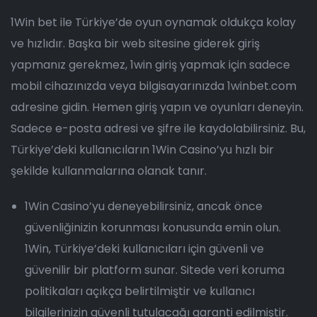
1Win bet ile Türkiye’de oyun oynamak oldukça kolay
ve hızlıdır. Başka bir web sitesine giderek giriş
yapmanız gerekmez, 1win giriş yapmak için sadece
mobil cihazınızda veya bilgisayarınızda 1winbet.com
adresine gidin. Hemen giriş yapın ve oyunları deneyin.
Sadece e-posta adresi ve şifre ile kaydolabilirsiniz. Bu,
Türkiye’deki kullanıcıların 1Win Casino’yu hızlı bir
şekilde kullanmalarına olanak tanır.
1Win Casino’yu deneyebilirsiniz, ancak önce
güvenliğinizin korunması konusunda emin olun.
1Win, Türkiye’deki kullanıcıları için güvenli ve
güvenilir bir platform sunar. Sitede veri koruma
politikaları açıkça belirtilmiştir ve kullanıcı
bilgilerinizin güvenli tutulacağı garanti edilmiştir.