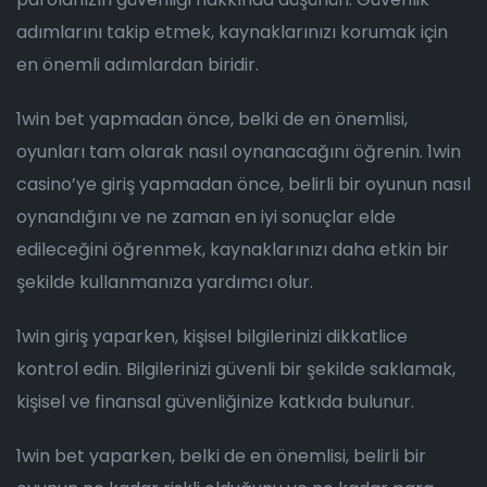
adımlarını takip etmek, kaynaklarınızı korumak için
en önemli adımlardan biridir.
1win bet yapmadan önce, belki de en önemlisi,
oyunları tam olarak nasıl oynanacağını öğrenin. 1win
casino’ye giriş yapmadan önce, belirli bir oyunun nasıl
oynandığını ve ne zaman en iyi sonuçlar elde
edileceğini öğrenmek, kaynaklarınızı daha etkin bir
şekilde kullanmanıza yardımcı olur.
1win giriş yaparken, kişisel bilgilerinizi dikkatlice
kontrol edin. Bilgilerinizi güvenli bir şekilde saklamak,
kişisel ve finansal güvenliğinize katkıda bulunur.
1win bet yaparken, belki de en önemlisi, belirli bir