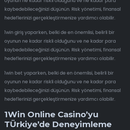
oyunun ne kadar riskli olduğunu ve ne kadar para
kaybedebileceğinizi düşünün. Risk yönetimi, finansal
hedeflerinizi gerçekleştirmenize yardımcı olabilir.
1win giriş yaparken, belki de en önemlisi, belirli bir
oyunun ne kadar riskli olduğunu ve ne kadar para
kaybedebileceğinizi düşünün. Risk yönetimi, finansal
hedeflerinizi gerçekleştirmenize yardımcı olabilir.
1win bet yaparken, belki de en önemlisi, belirli bir
oyunun ne kadar riskli olduğunu ve ne kadar para
kaybedebileceğinizi düşünün. Risk yönetimi, finansal
hedeflerinizi gerçekleştirmenize yardımcı olabilir.
1Win Online Casino’yu
TÜrkiye’de Deneyimleme