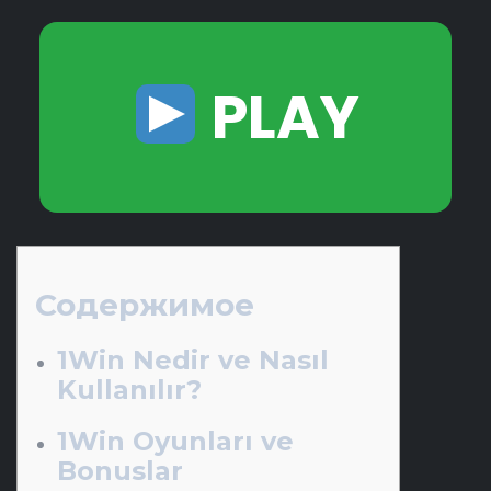
PLAY
Содержимое
1Win Nedir ve Nasıl
Kullanılır?
1Win Oyunları ve
Bonuslar